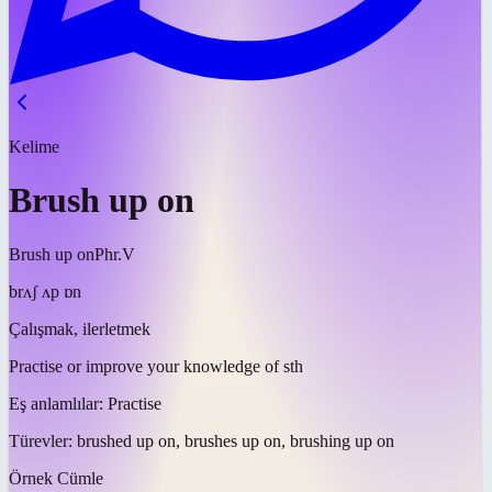
Kelime
Brush up on
Brush up on
Phr.V
brʌʃ ʌp ɒn
Çalışmak, ilerletmek
Practise or improve your knowledge of sth
Eş anlamlılar:
Practise
Türevler:
brushed up on, brushes up on, brushing up on
Örnek Cümle