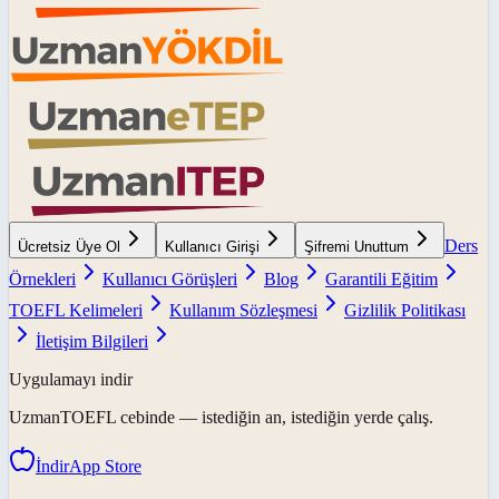
Ders
Ücretsiz Üye Ol
Kullanıcı Girişi
Şifremi Unuttum
Örnekleri
Kullanıcı Görüşleri
Blog
Garantili Eğitim
TOEFL Kelimeleri
Kullanım Sözleşmesi
Gizlilik Politikası
İletişim Bilgileri
Uygulamayı indir
UzmanTOEFL
cebinde — istediğin an, istediğin yerde çalış.
İndir
App Store