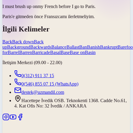
I must
brush up on
my French before I go to Paris.
Paris'e gitmeden önce Fransızcamı
ilerletmeliyim
.
İlgili Kelimeler
Back
Back down
Back
up
Background
Backwards
Balance
Ballast
Ban
Banish
Bankrupt
Barefoo
for
Barrel
Barren
Barricade
Basal
Base
Base on
Basin
İletişim Merkezi (09.00 - 22.00)
0(312) 911 37 15
0(546) 855 07 15
(WhatsApp)
destek@uzmandil.com
Hacettepe İvedik OSB. Teknokenti 1368. Cadde No.61,
4. Kat Ofis No: 32 İvedik / ANKARA