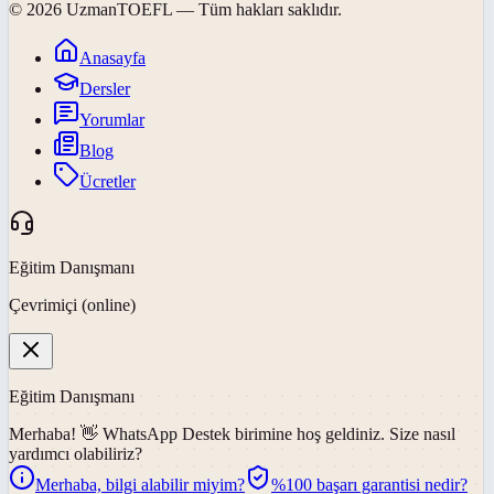
©
2026
UzmanTOEFL
— Tüm hakları saklıdır.
Anasayfa
Dersler
Yorumlar
Blog
Ücretler
Eğitim Danışmanı
Çevrimiçi (online)
Eğitim Danışmanı
Merhaba! 👋
WhatsApp Destek
birimine hoş geldiniz. Size nasıl
yardımcı olabiliriz?
Merhaba, bilgi alabilir miyim?
%100 başarı garantisi nedir?