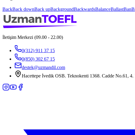
Back
Back down
Back up
Background
Backwards
Balance
Ballast
Ban
B
İletişim Merkezi (09.00 - 22.00)
0(312) 911 37 15
0(850) 302 67 15
destek@uzmandil.com
Hacettepe İvedik OSB. Teknokenti 1368. Cadde No.61, 4