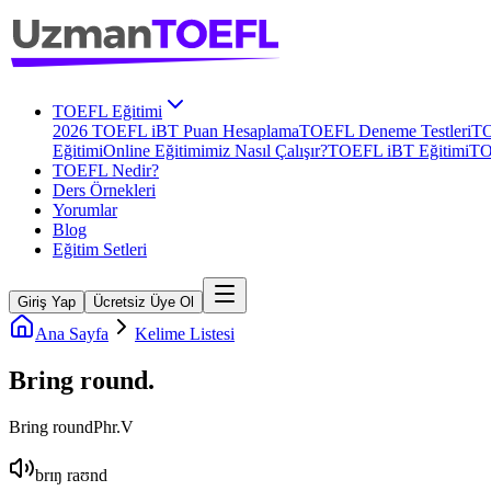
TOEFL Eğitimi
2026 TOEFL iBT Puan Hesaplama
TOEFL Deneme Testleri
TO
Eğitimi
Online Eğitimimiz Nasıl Çalışır?
TOEFL iBT Eğitimi
TO
TOEFL Nedir?
Ders Örnekleri
Yorumlar
Blog
Eğitim Setleri
Giriş Yap
Ücretsiz Üye Ol
Ana Sayfa
Kelime Listesi
Bring round
.
Bring round
Phr.V
brɪŋ raʊnd