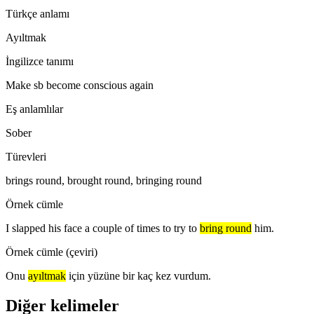
Türkçe anlamı
Ayıltmak
İngilizce tanımı
Make sb become conscious again
Eş anlamlılar
Sober
Türevleri
brings round, brought round, bringing round
Örnek cümle
I slapped his face a couple of times to try to
bring round
him.
Örnek cümle (çeviri)
Onu
ayıltmak
için yüzüne bir kaç kez vurdum.
Diğer kelimeler