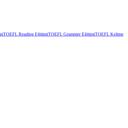
mi
TOEFL Reading Eğitimi
TOEFL Grammer Eğitimi
TOEFL Kelime