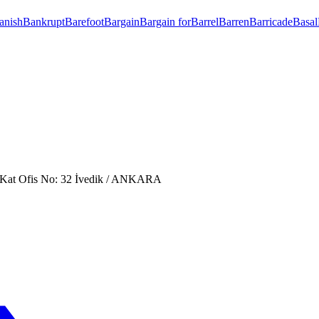
anish
Bankrupt
Barefoot
Bargain
Bargain for
Barrel
Barren
Barricade
Basal
. Kat Ofis No: 32 İvedik / ANKARA