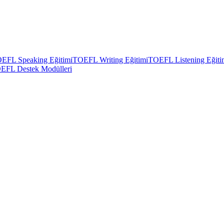
EFL Speaking Eğitimi
TOEFL Writing Eğitimi
TOEFL Listening Eğiti
EFL Destek Modülleri