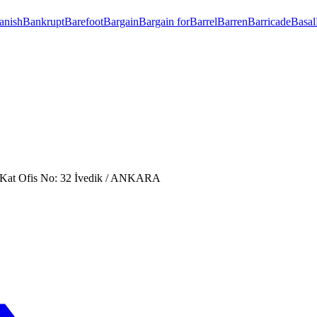
anish
Bankrupt
Barefoot
Bargain
Bargain for
Barrel
Barren
Barricade
Basal
. Kat Ofis No: 32 İvedik / ANKARA