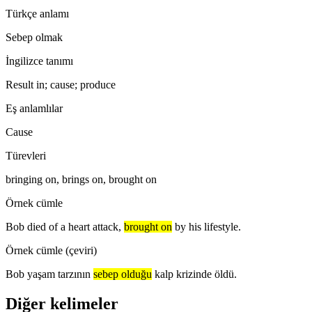
Türkçe anlamı
Sebep olmak
İngilizce tanımı
Result in; cause; produce
Eş anlamlılar
Cause
Türevleri
bringing on, brings on, brought on
Örnek cümle
Bob died of a heart attack,
brought on
by his lifestyle.
Örnek cümle (çeviri)
Bob yaşam tarzının
sebep olduğu
kalp krizinde öldü.
Diğer kelimeler