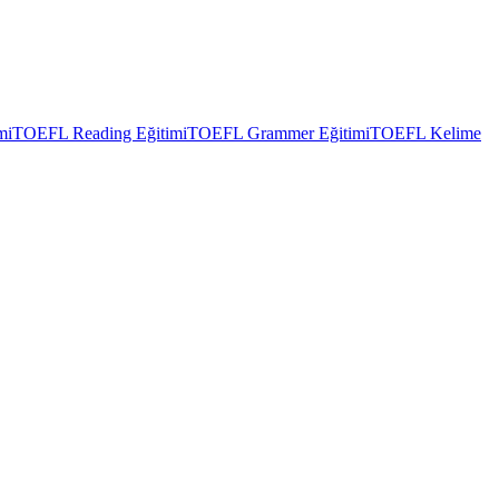
mi
TOEFL Reading Eğitimi
TOEFL Grammer Eğitimi
TOEFL Kelime