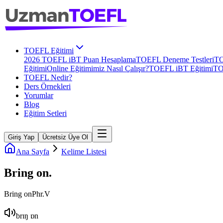
TOEFL Eğitimi
2026 TOEFL iBT Puan Hesaplama
TOEFL Deneme Testleri
TO
Eğitimi
Online Eğitimimiz Nasıl Çalışır?
TOEFL iBT Eğitimi
TO
TOEFL Nedir?
Ders Örnekleri
Yorumlar
Blog
Eğitim Setleri
Giriş Yap
Ücretsiz Üye Ol
Ana Sayfa
Kelime Listesi
Bring on
.
Bring on
Phr.V
brɪŋ ɒn