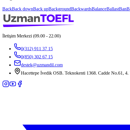
Back
Back down
Back up
Background
Backwards
Balance
Ballast
Ban
B
İletişim Merkezi (09.00 - 22.00)
0(312) 911 37 15
0(850) 302 67 15
destek@uzmandil.com
Hacettepe İvedik OSB. Teknokenti 1368. Cadde No.61, 4