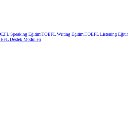
EFL Speaking Eğitimi
TOEFL Writing Eğitimi
TOEFL Listening Eğiti
EFL Destek Modülleri