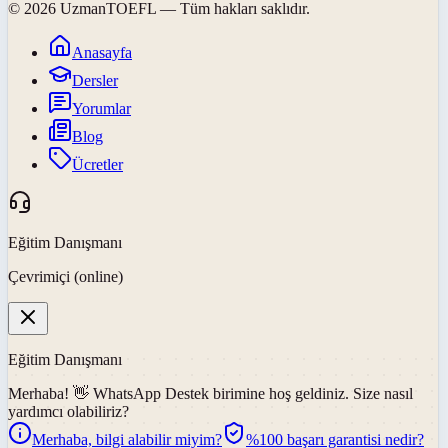
©
2026
UzmanTOEFL
— Tüm hakları saklıdır.
Anasayfa
Dersler
Yorumlar
Blog
Ücretler
Eğitim Danışmanı
Çevrimiçi (online)
Eğitim Danışmanı
Merhaba! 👋
WhatsApp Destek
birimine hoş geldiniz. Size nasıl
yardımcı olabiliriz?
Merhaba, bilgi alabilir miyim?
%100 başarı garantisi nedir?