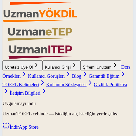
Ders
Ücretsiz Üye Ol
Kullanıcı Girişi
Şifremi Unuttum
Örnekleri
Kullanıcı Görüşleri
Blog
Garantili Eğitim
TOEFL Kelimeleri
Kullanım Sözleşmesi
Gizlilik Politikası
İletişim Bilgileri
Uygulamayı indir
UzmanTOEFL
cebinde — istediğin an, istediğin yerde çalış.
İndir
App Store