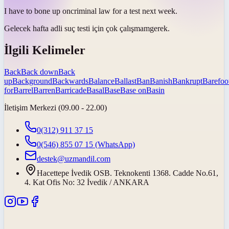
I have to
bone up on
criminal law for a test next week.
Gelecek hafta adli suç testi için
çok çalışmam
gerek.
İlgili Kelimeler
Back
Back down
Back
up
Background
Backwards
Balance
Ballast
Ban
Banish
Bankrupt
Barefoo
for
Barrel
Barren
Barricade
Basal
Base
Base on
Basin
İletişim Merkezi (09.00 - 22.00)
0(312) 911 37 15
0(546) 855 07 15
(WhatsApp)
destek@uzmandil.com
Hacettepe İvedik OSB. Teknokenti 1368. Cadde No.61,
4. Kat Ofis No: 32 İvedik / ANKARA