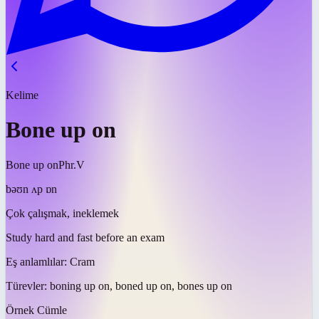
Kelime
Bone up on
Bone up on
Phr.V
bəʊn ʌp ɒn
Çok çalışmak, ineklemek
Study hard and fast before an exam
Eş anlamlılar:
Cram
Türevler:
boning up on, boned up on, bones up on
Örnek Cümle