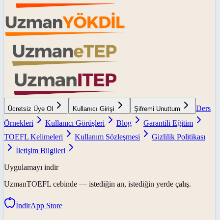
Ders
Ücretsiz Üye Ol
Kullanıcı Girişi
Şifremi Unuttum
Örnekleri
Kullanıcı Görüşleri
Blog
Garantili Eğitim
TOEFL Kelimeleri
Kullanım Sözleşmesi
Gizlilik Politikası
İletişim Bilgileri
Uygulamayı indir
UzmanTOEFL
cebinde — istediğin an, istediğin yerde çalış.
İndir
App Store