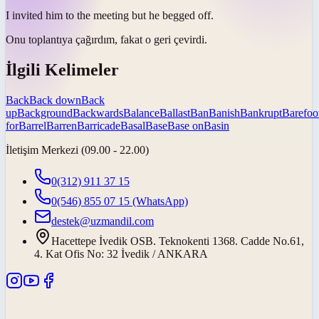
I invited him to the meeting but he
begged off
.
Onu toplantıya çağırdım, fakat o
geri çevirdi
.
İlgili Kelimeler
Back
Back down
Back
up
Background
Backwards
Balance
Ballast
Ban
Banish
Bankrupt
Barefoo
for
Barrel
Barren
Barricade
Basal
Base
Base on
Basin
İletişim Merkezi (09.00 - 22.00)
0(312) 911 37 15
0(546) 855 07 15
(WhatsApp)
destek@uzmandil.com
Hacettepe İvedik OSB. Teknokenti 1368. Cadde No.61,
4. Kat Ofis No: 32 İvedik / ANKARA