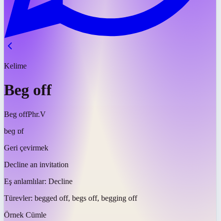
Kelime
Beg off
Beg off
Phr.V
beɡ ɒf
Geri çevirmek
Decline an invitation
Eş anlamlılar:
Decline
Türevler:
begged off, begs off, begging off
Örnek Cümle