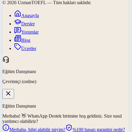
©
2026
UzmanTOEFL
— Tüm hakları saklıdır.
Anasayfa
Dersler
Yorumlar
Blog
Ücretler
Eğitim Danışmanı
Çevrimiçi (online)
Eğitim Danışmanı
Merhaba! 👋
WhatsApp Destek
birimine hoş geldiniz. Size nasıl
yardımcı olabiliriz?
Merhaba, bilgi alabilir miyim?
%100 başarı garantisi nedir?