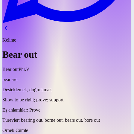
Kelime
Bear out
Bear out
Phr.V
beər aʊt
Desteklemek, doğrulamak
Show to be right; prove; support
Eş anlamlılar:
Prove
Türevler:
bearing out, borne out, bears out, bore out
Örnek Cümle