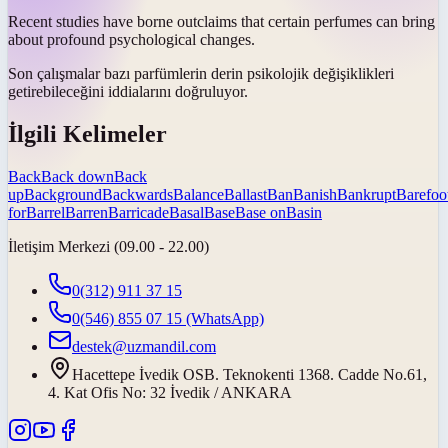
Recent studies have
borne out
claims that certain perfumes can bring
about profound psychological changes.
Son çalışmalar bazı parfümlerin derin psikolojik değişiklikleri
getirebileceğini iddialarını
doğruluyor
.
İlgili Kelimeler
Back
Back down
Back
up
Background
Backwards
Balance
Ballast
Ban
Banish
Bankrupt
Barefoo
for
Barrel
Barren
Barricade
Basal
Base
Base on
Basin
İletişim Merkezi (09.00 - 22.00)
0(312) 911 37 15
0(546) 855 07 15
(WhatsApp)
destek@uzmandil.com
Hacettepe İvedik OSB. Teknokenti 1368. Cadde No.61,
4. Kat Ofis No: 32 İvedik / ANKARA