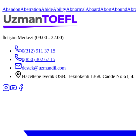
Abandon
Aberration
Abide
Ability
Abnormal
Aboard
Abort
Abound
Abr
İletişim Merkezi (09.00 - 22.00)
0(312) 911 37 15
0(850) 302 67 15
destek@uzmandil.com
Hacettepe İvedik OSB. Teknokenti 1368. Cadde No.61, 4