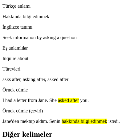
Türkçe anlamı
Hakkında bilgi edinmek
İngilizce tanımı
Seek information by asking a question
Eş anlamlılar
Inquire about
Türevleri
asks after, asking after, asked after
Örnek cümle
I had a letter from Jane. She
asked after
you.
Örnek cümle (çeviri)
Jane'den mektup aldım. Senin
hakkında bilgi edinmek
istedi.
Diğer kelimeler