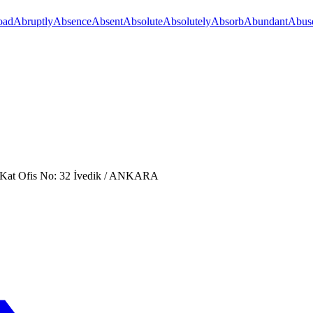
oad
Abruptly
Absence
Absent
Absolute
Absolutely
Absorb
Abundant
Abus
. Kat Ofis No: 32 İvedik / ANKARA