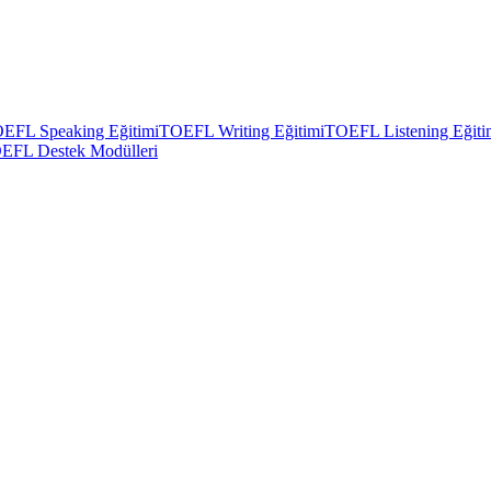
EFL Speaking Eğitimi
TOEFL Writing Eğitimi
TOEFL Listening Eğiti
EFL Destek Modülleri