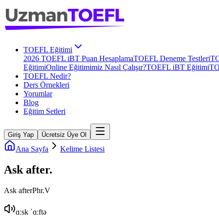
TOEFL Eğitimi
2026 TOEFL iBT Puan Hesaplama
TOEFL Deneme Testleri
TO
Eğitimi
Online Eğitimimiz Nasıl Çalışır?
TOEFL iBT Eğitimi
TO
TOEFL Nedir?
Ders Örnekleri
Yorumlar
Blog
Eğitim Setleri
Giriş Yap
Ücretsiz Üye Ol
Ana Sayfa
Kelime Listesi
Ask after
.
Ask after
Phr.V
ɑːsk ˈɑːftə