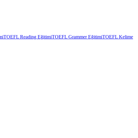
mi
TOEFL Reading Eğitimi
TOEFL Grammer Eğitimi
TOEFL Kelime