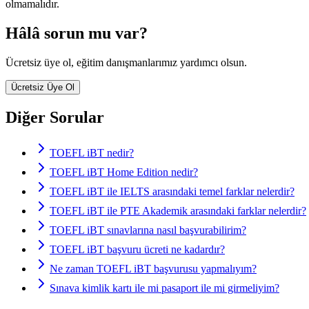
olmamalıdır.
Hâlâ sorun mu var?
Ücretsiz üye ol, eğitim danışmanlarımız yardımcı olsun.
Ücretsiz Üye Ol
Diğer Sorular
TOEFL iBT nedir?
TOEFL iBT Home Edition nedir?
TOEFL iBT ile IELTS arasındaki temel farklar nelerdir?
TOEFL iBT ile PTE Akademik arasındaki farklar nelerdir?
TOEFL iBT sınavlarına nasıl başvurabilirim?
TOEFL iBT başvuru ücreti ne kadardır?
Ne zaman TOEFL iBT başvurusu yapmalıyım?
Sınava kimlik kartı ile mi pasaport ile mi girmeliyim?