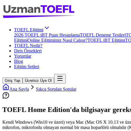
TOEFL Eğitimi
2026 TOEFL iBT Puan Hesaplama
TOEFL Deneme Testleri
TO
Eğitimi
Online Eğitimimiz Nasıl Çalışır?
TOEFL iBT Eğitimi
TO
TOEFL Nedir?
Ders Örnekleri
Yorumlar
Blog
Eğitim Setleri
Giriş Yap
Ücretsiz Üye Ol
Ana Sayfa
Sıkça Sorulan Sorular
TOEFL Home Edition'da bilgisayar gereks
Kendi Windows (Win10 ve üzeri) veya Mac (Mac OS X 10.13 ve üzeri) b
mikrofon, mikrofonlu olmayan normal bir masa hoparlörü olmalıdır (Kul