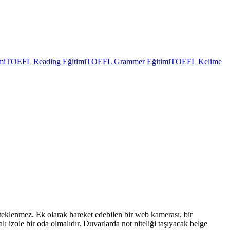
mi
TOEFL Reading Eğitimi
TOEFL Grammer Eğitimi
TOEFL Kelime
eklenmez. Ek olarak hareket edebilen bir web kamerası, bir
 izole bir oda olmalıdır. Duvarlarda not niteliği taşıyacak belge