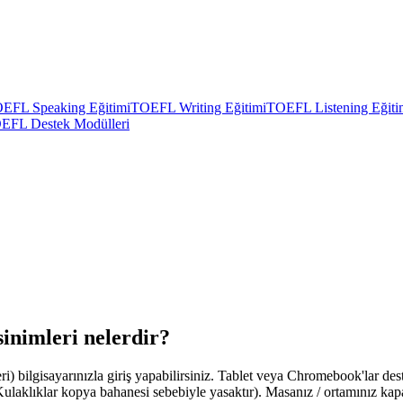
EFL Speaking Eğitimi
TOEFL Writing Eğitimi
TOEFL Listening Eğiti
EFL Destek Modülleri
inimleri nelerdir?
ilgisayarınızla giriş yapabilirsiniz. Tablet veya Chromebook'lar dest
aklıklar kopya bahanesi sebebiyle yasaktır). Masanız / ortamınız kapalı