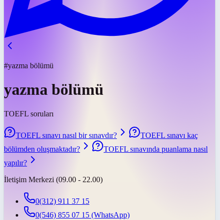
#yazma bölümü
yazma bölümü
TOEFL soruları
TOEFL sınavı nasıl bir sınavdır?
TOEFL sınavı kaç
bölümden oluşmaktadır?
TOEFL sınavında puanlama nasıl
yapılır?
İletişim Merkezi (09.00 - 22.00)
0(312) 911 37 15
0(546) 855 07 15
(WhatsApp)