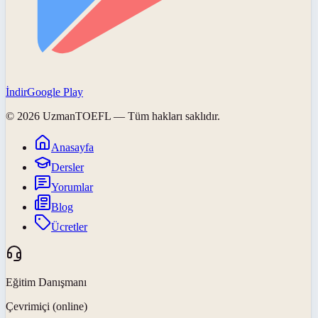
İndir
Google Play
©
2026
UzmanTOEFL
— Tüm hakları saklıdır.
Anasayfa
Dersler
Yorumlar
Blog
Ücretler
Eğitim Danışmanı
Çevrimiçi (online)