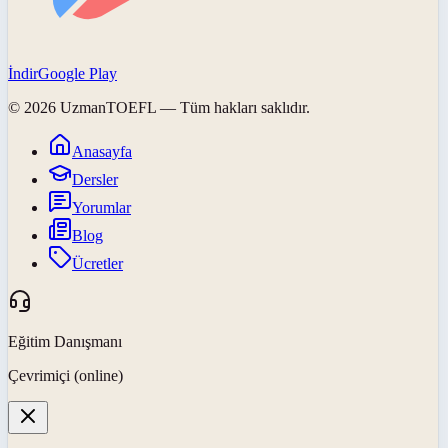
İndir
Google Play
©
2026
UzmanTOEFL
— Tüm hakları saklıdır.
Anasayfa
Dersler
Yorumlar
Blog
Ücretler
Eğitim Danışmanı
Çevrimiçi (online)