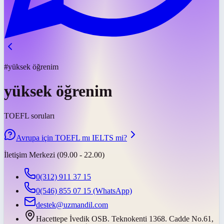
#yüksek öğrenim
yüksek öğrenim
TOEFL soruları
Avrupa için TOEFL mı IELTS mi?
İletişim Merkezi (09.00 - 22.00)
0(312) 911 37 15
0(546) 855 07 15
(WhatsApp)
destek@uzmandil.com
Hacettepe İvedik OSB. Teknokenti 1368. Cadde No.61,