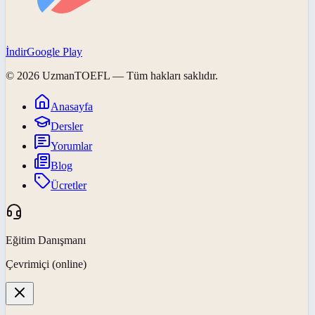
İndir
Google Play
©
2026
UzmanTOEFL
— Tüm hakları saklıdır.
Anasayfa
Dersler
Yorumlar
Blog
Ücretler
Eğitim Danışmanı
Çevrimiçi (online)