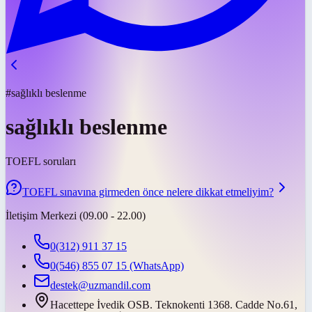
#sağlıklı beslenme
sağlıklı beslenme
TOEFL soruları
TOEFL sınavına girmeden önce nelere dikkat etmeliyim?
İletişim Merkezi (09.00 - 22.00)
0(312) 911 37 15
0(546) 855 07 15
(WhatsApp)
destek@uzmandil.com
Hacettepe İvedik OSB. Teknokenti 1368. Cadde No.61,