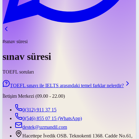
#sınav süresi
sınav süresi
TOEFL soruları
TOEFL sınavı ile IELTS arasındaki temel farklar nelerdir?
İletişim Merkezi (09.00 - 22.00)
0(312) 911 37 15
0(546) 855 07 15
(WhatsApp)
destek@uzmandil.com
Hacettepe İvedik OSB. Teknokenti 1368. Cadde No.61,