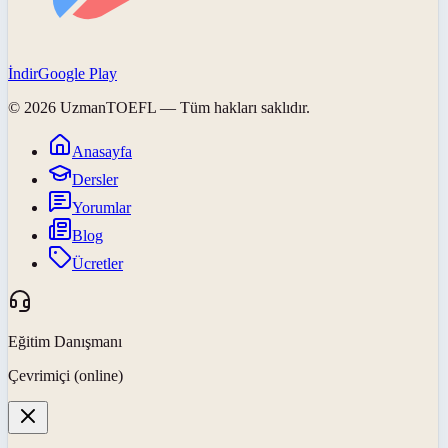
İndir
Google Play
©
2026
UzmanTOEFL
— Tüm hakları saklıdır.
Anasayfa
Dersler
Yorumlar
Blog
Ücretler
Eğitim Danışmanı
Çevrimiçi (online)