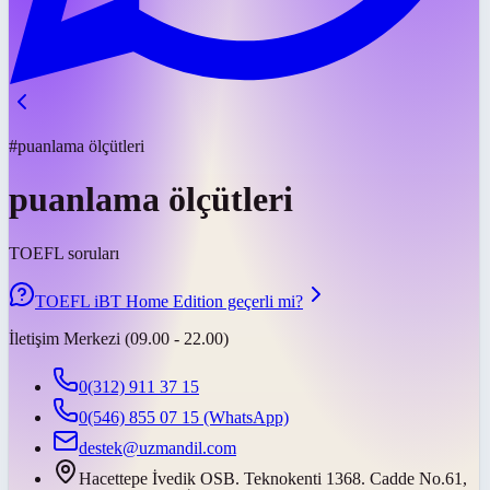
#puanlama ölçütleri
puanlama ölçütleri
TOEFL soruları
TOEFL iBT Home Edition geçerli mi?
İletişim Merkezi (09.00 - 22.00)
0(312) 911 37 15
0(546) 855 07 15
(WhatsApp)
destek@uzmandil.com
Hacettepe İvedik OSB. Teknokenti 1368. Cadde No.61,