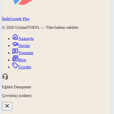
İndir
Google Play
©
2026
UzmanTOEFL
— Tüm hakları saklıdır.
Anasayfa
Dersler
Yorumlar
Blog
Ücretler
Eğitim Danışmanı
Çevrimiçi (online)