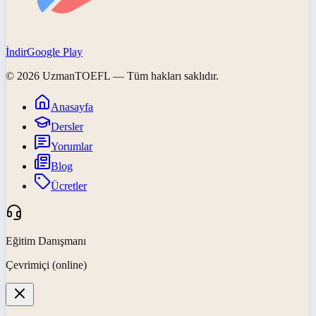
İndir
Google Play
©
2026
UzmanTOEFL
— Tüm hakları saklıdır.
Anasayfa
Dersler
Yorumlar
Blog
Ücretler
Eğitim Danışmanı
Çevrimiçi (online)