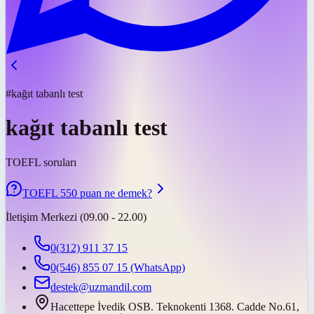
#kağıt tabanlı test
kağıt tabanlı test
TOEFL soruları
TOEFL 550 puan ne demek?
İletişim Merkezi (09.00 - 22.00)
0(312) 911 37 15
0(546) 855 07 15
(WhatsApp)
destek@uzmandil.com
Hacettepe İvedik OSB. Teknokenti 1368. Cadde No.61,