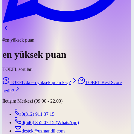
#en yüksek puan
en yüksek puan
TOEFL soruları
TOEFL da en yüksek puan kaç?
TOEFL Best Score
nedir?
İletişim Merkezi (09.00 - 22.00)
0(312) 911 37 15
0(546) 855 07 15
(WhatsApp)
destek@uzmandil.com