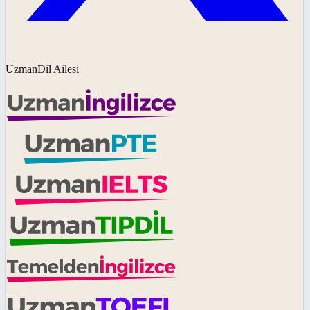
UzmanDil Ailesi