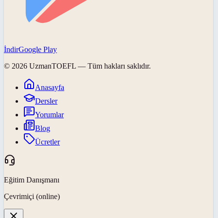
İndir
Google Play
©
2026
UzmanTOEFL
— Tüm hakları saklıdır.
Anasayfa
Dersler
Yorumlar
Blog
Ücretler
Eğitim Danışmanı
Çevrimiçi (online)