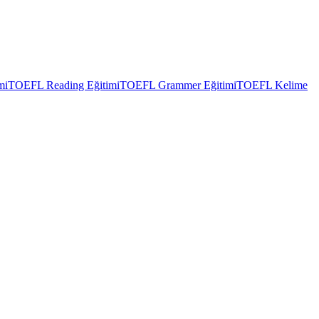
mi
TOEFL Reading Eğitimi
TOEFL Grammer Eğitimi
TOEFL Kelime