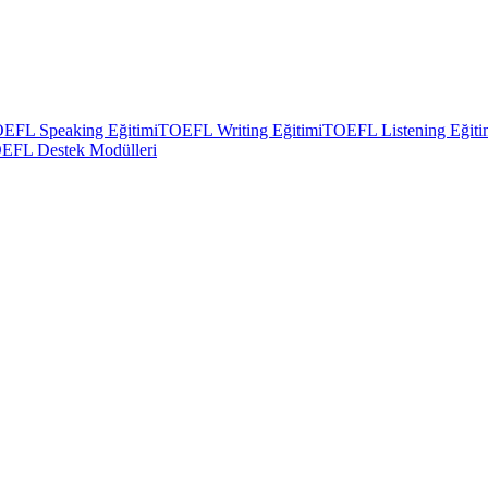
EFL Speaking Eğitimi
TOEFL Writing Eğitimi
TOEFL Listening Eğiti
EFL Destek Modülleri