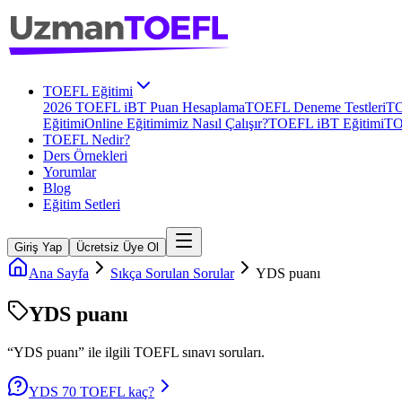
TOEFL Eğitimi
2026 TOEFL iBT Puan Hesaplama
TOEFL Deneme Testleri
TO
Eğitimi
Online Eğitimimiz Nasıl Çalışır?
TOEFL iBT Eğitimi
TO
TOEFL Nedir?
Ders Örnekleri
Yorumlar
Blog
Eğitim Setleri
Giriş Yap
Ücretsiz Üye Ol
Ana Sayfa
Sıkça Sorulan Sorular
YDS puanı
YDS puanı
“
YDS puanı
” ile ilgili
TOEFL
sınavı soruları.
YDS 70 TOEFL kaç?