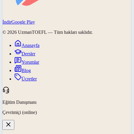
İndir
Google Play
©
2026
UzmanTOEFL
— Tüm hakları saklıdır.
Anasayfa
Dersler
Yorumlar
Blog
Ücretler
Eğitim Danışmanı
Çevrimiçi (online)