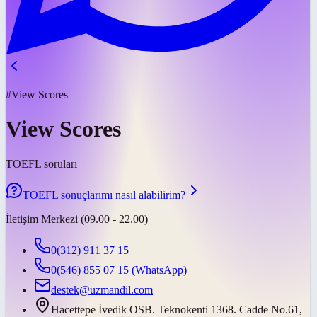
#View Scores
View Scores
TOEFL soruları
TOEFL sonuçlarımı nasıl alabilirim?
İletişim Merkezi (09.00 - 22.00)
0(312) 911 37 15
0(546) 855 07 15
(WhatsApp)
destek@uzmandil.com
Hacettepe İvedik OSB. Teknokenti 1368. Cadde No.61,