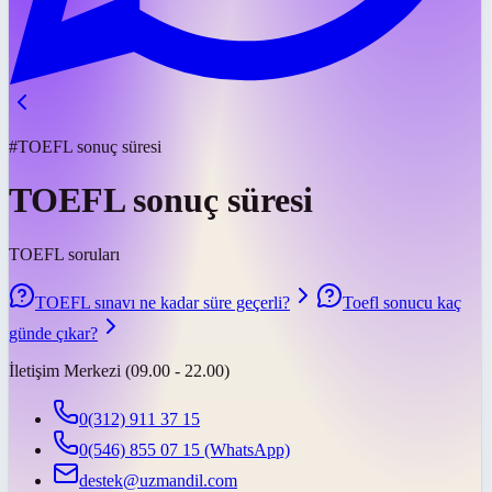
#TOEFL sonuç süresi
TOEFL sonuç süresi
TOEFL soruları
TOEFL sınavı ne kadar süre geçerli?
Toefl sonucu kaç
günde çıkar?
İletişim Merkezi (09.00 - 22.00)
0(312) 911 37 15
0(546) 855 07 15
(WhatsApp)
destek@uzmandil.com