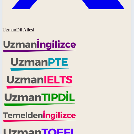
UzmanDil Ailesi