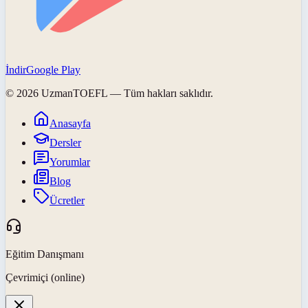
İndir
Google Play
©
2026
UzmanTOEFL
— Tüm hakları saklıdır.
Anasayfa
Dersler
Yorumlar
Blog
Ücretler
Eğitim Danışmanı
Çevrimiçi (online)