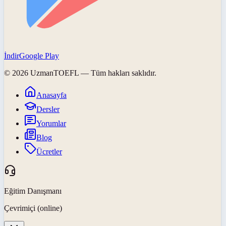
İndir
Google Play
©
2026
UzmanTOEFL
— Tüm hakları saklıdır.
Anasayfa
Dersler
Yorumlar
Blog
Ücretler
Eğitim Danışmanı
Çevrimiçi (online)