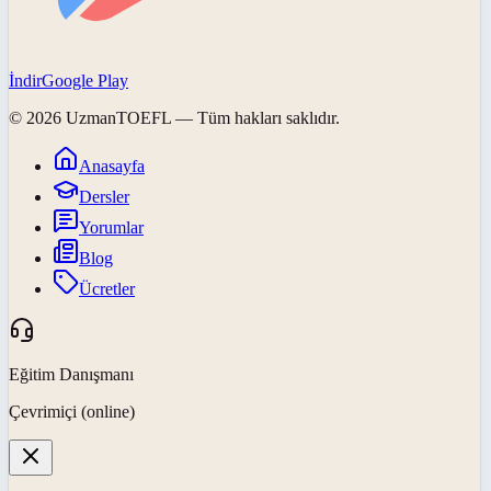
İndir
Google Play
©
2026
UzmanTOEFL
— Tüm hakları saklıdır.
Anasayfa
Dersler
Yorumlar
Blog
Ücretler
Eğitim Danışmanı
Çevrimiçi (online)