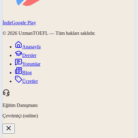
İndir
Google Play
©
2026
UzmanTOEFL
— Tüm hakları saklıdır.
Anasayfa
Dersler
Yorumlar
Blog
Ücretler
Eğitim Danışmanı
Çevrimiçi (online)