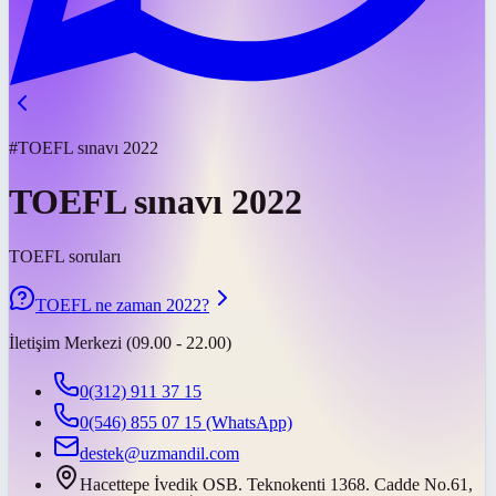
#TOEFL sınavı 2022
TOEFL sınavı 2022
TOEFL soruları
TOEFL ne zaman 2022?
İletişim Merkezi (09.00 - 22.00)
0(312) 911 37 15
0(546) 855 07 15
(WhatsApp)
destek@uzmandil.com
Hacettepe İvedik OSB. Teknokenti 1368. Cadde No.61,