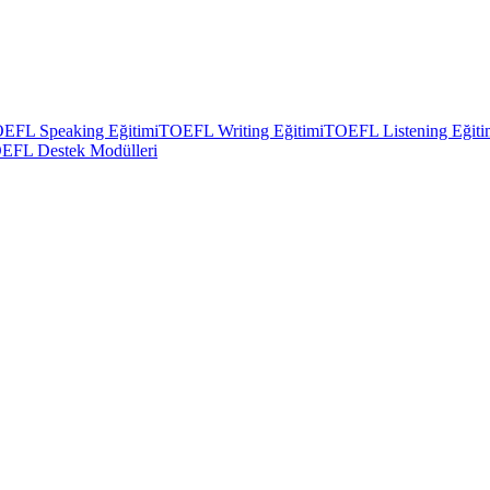
EFL Speaking Eğitimi
TOEFL Writing Eğitimi
TOEFL Listening Eğiti
EFL Destek Modülleri