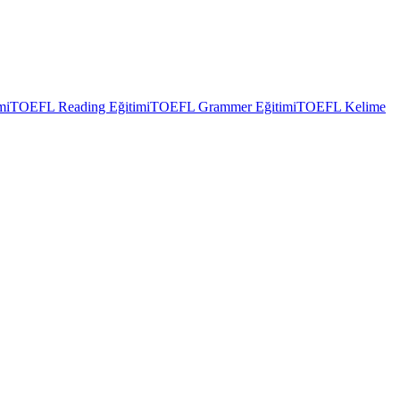
mi
TOEFL Reading Eğitimi
TOEFL Grammer Eğitimi
TOEFL Kelime