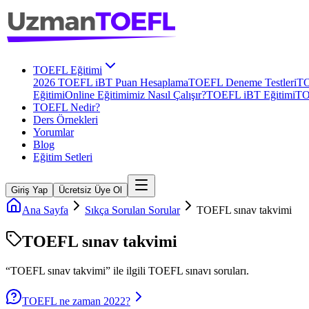
TOEFL Eğitimi
2026 TOEFL iBT Puan Hesaplama
TOEFL Deneme Testleri
TO
Eğitimi
Online Eğitimimiz Nasıl Çalışır?
TOEFL iBT Eğitimi
TO
TOEFL Nedir?
Ders Örnekleri
Yorumlar
Blog
Eğitim Setleri
Giriş Yap
Ücretsiz Üye Ol
Ana Sayfa
Sıkça Sorulan Sorular
TOEFL sınav takvimi
TOEFL sınav takvimi
“
TOEFL sınav takvimi
” ile ilgili
TOEFL
sınavı soruları.
TOEFL ne zaman 2022?