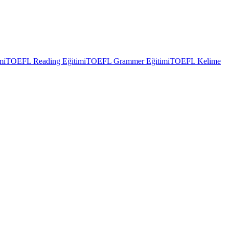
mi
TOEFL Reading Eğitimi
TOEFL Grammer Eğitimi
TOEFL Kelime