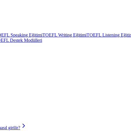
EFL Speaking Eğitimi
TOEFL Writing Eğitimi
TOEFL Listening Eğiti
EFL Destek Modülleri
sıl girilir?