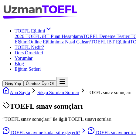
TOEFL Eğitimi
2026 TOEFL iBT Puan Hesaplama
TOEFL Deneme Testleri
TO
Eğitimi
Online Eğitimimiz Nasıl Çalışır?
TOEFL iBT Eğitimi
TO
TOEFL Nedir?
Ders Örnekleri
Yorumlar
Blog
Eğitim Setleri
Giriş Yap
Ücretsiz Üye Ol
Ana Sayfa
Sıkça Sorulan Sorular
TOEFL sınav sonuçları
TOEFL sınav sonuçları
“
TOEFL sınav sonuçları
” ile ilgili
TOEFL
sınavı soruları.
TOEFL sınavı ne kadar süre geçerli?
TOEFL sınavı nedir na