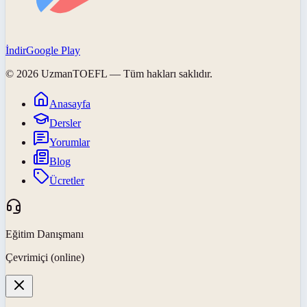
İndir
Google Play
©
2026
UzmanTOEFL
— Tüm hakları saklıdır.
Anasayfa
Dersler
Yorumlar
Blog
Ücretler
Eğitim Danışmanı
Çevrimiçi (online)