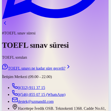
#TOEFL sınav süresi
TOEFL sınav süresi
TOEFL soruları
TOEFL sınavı ne kadar süre geçerli?
İletişim Merkezi (09.00 - 22.00)
0(312) 911 37 15
0(546) 855 07 15
(WhatsApp)
destek@uzmandil.com
Hacettepe İvedik OSB. Teknokenti 1368. Cadde No.61,