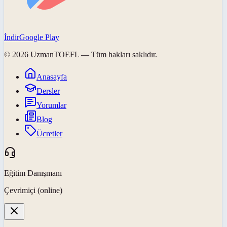
İndir
Google Play
©
2026
UzmanTOEFL
— Tüm hakları saklıdır.
Anasayfa
Dersler
Yorumlar
Blog
Ücretler
Eğitim Danışmanı
Çevrimiçi (online)