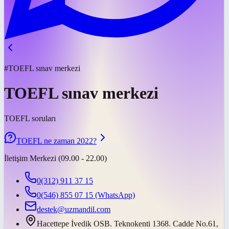
#TOEFL sınav merkezi
TOEFL sınav merkezi
TOEFL soruları
TOEFL ne zaman 2022?
İletişim Merkezi (09.00 - 22.00)
0(312) 911 37 15
0(546) 855 07 15
(WhatsApp)
destek@uzmandil.com
Hacettepe İvedik OSB. Teknokenti 1368. Cadde No.61,