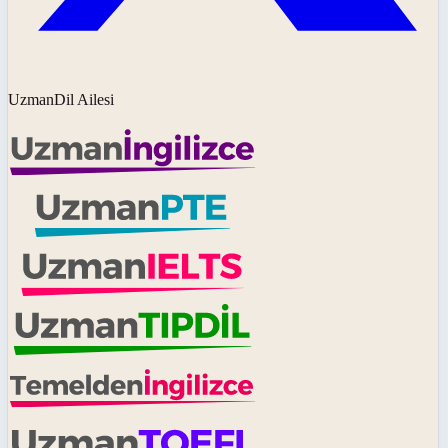
UzmanDil Ailesi