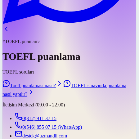
#TOEFL puanlama
TOEFL puanlama
TOEFL soruları
Toefl puanlaması nasıl?
TOEFL sınavında puanlama
nasıl yapılır?
İletişim Merkezi (09.00 - 22.00)
0(312) 911 37 15
0(546) 855 07 15
(WhatsApp)
destek@uzmandil.com