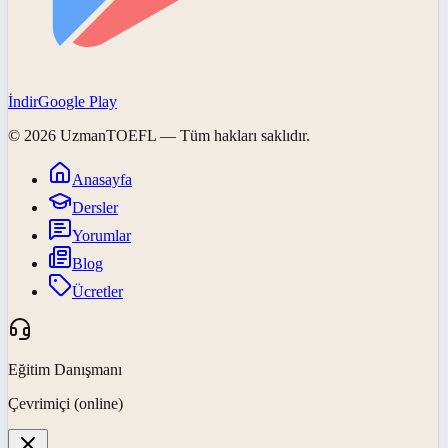
İndir
Google Play
©
2026
UzmanTOEFL
— Tüm hakları saklıdır.
Anasayfa
Dersler
Yorumlar
Blog
Ücretler
Eğitim Danışmanı
Çevrimiçi (online)