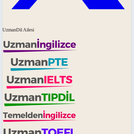
UzmanDil Ailesi