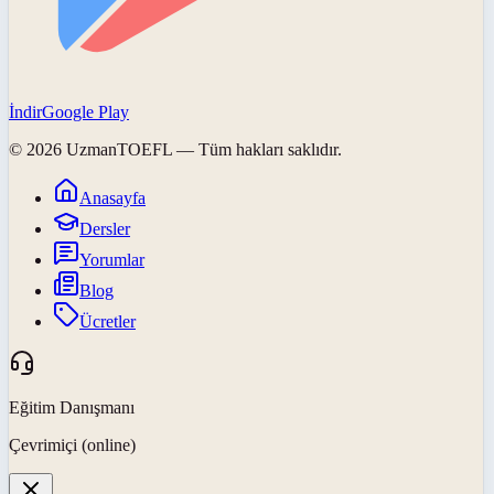
İndir
Google Play
©
2026
UzmanTOEFL
— Tüm hakları saklıdır.
Anasayfa
Dersler
Yorumlar
Blog
Ücretler
Eğitim Danışmanı
Çevrimiçi (online)