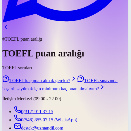
#TOEFL puan aralığı
TOEFL puan aralığı
TOEFL soruları
TOEFL kaç puan almak gerekir?
TOEFL sınavında
başarılı sayılmak için minimum kaç puan almalıyım?
İletişim Merkezi (09.00 - 22.00)
0(312) 911 37 15
0(546) 855 07 15
(WhatsApp)
destek@uzmandil.com