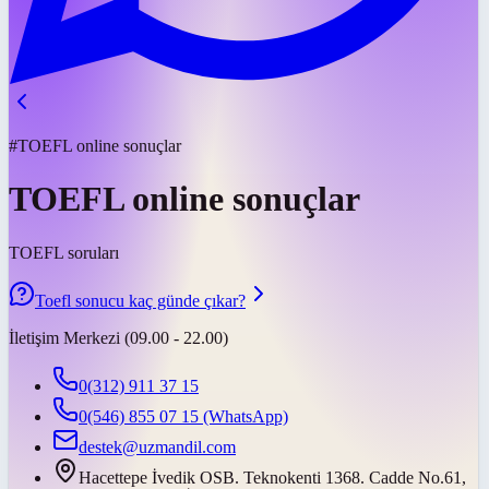
#TOEFL online sonuçlar
TOEFL online sonuçlar
TOEFL soruları
Toefl sonucu kaç günde çıkar?
İletişim Merkezi (09.00 - 22.00)
0(312) 911 37 15
0(546) 855 07 15
(WhatsApp)
destek@uzmandil.com
Hacettepe İvedik OSB. Teknokenti 1368. Cadde No.61,