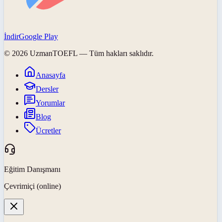
İndir
Google Play
©
2026
UzmanTOEFL
— Tüm hakları saklıdır.
Anasayfa
Dersler
Yorumlar
Blog
Ücretler
Eğitim Danışmanı
Çevrimiçi (online)