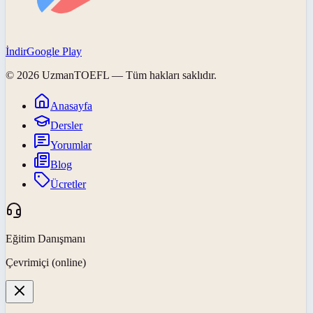
İndir
Google Play
©
2026
UzmanTOEFL
— Tüm hakları saklıdır.
Anasayfa
Dersler
Yorumlar
Blog
Ücretler
Eğitim Danışmanı
Çevrimiçi (online)