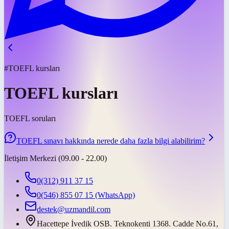
#TOEFL kursları
TOEFL kursları
TOEFL soruları
TOEFL sınavı hakkında nerede daha fazla bilgi alabilirim?
İletişim Merkezi (09.00 - 22.00)
0(312) 911 37 15
0(546) 855 07 15
(WhatsApp)
destek@uzmandil.com
Hacettepe İvedik OSB. Teknokenti 1368. Cadde No.61,