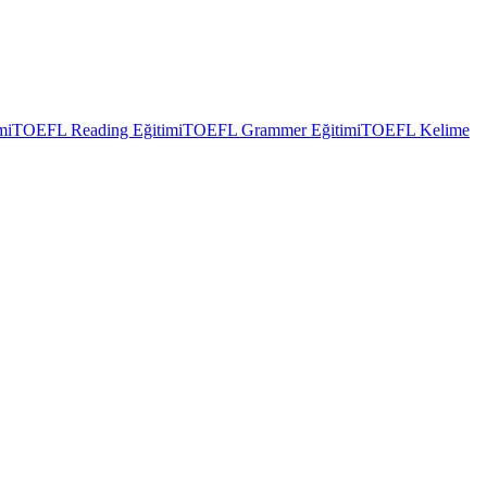
mi
TOEFL Reading Eğitimi
TOEFL Grammer Eğitimi
TOEFL Kelime