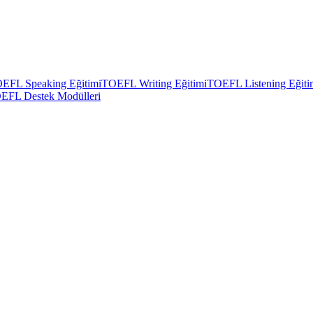
EFL Speaking Eğitimi
TOEFL Writing Eğitimi
TOEFL Listening Eğiti
EFL Destek Modülleri