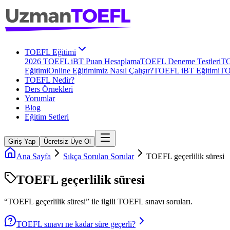
TOEFL Eğitimi
2026 TOEFL iBT Puan Hesaplama
TOEFL Deneme Testleri
TO
Eğitimi
Online Eğitimimiz Nasıl Çalışır?
TOEFL iBT Eğitimi
TO
TOEFL Nedir?
Ders Örnekleri
Yorumlar
Blog
Eğitim Setleri
Giriş Yap
Ücretsiz Üye Ol
Ana Sayfa
Sıkça Sorulan Sorular
TOEFL geçerlilik süresi
TOEFL geçerlilik süresi
“
TOEFL geçerlilik süresi
” ile ilgili
TOEFL
sınavı soruları.
TOEFL sınavı ne kadar süre geçerli?