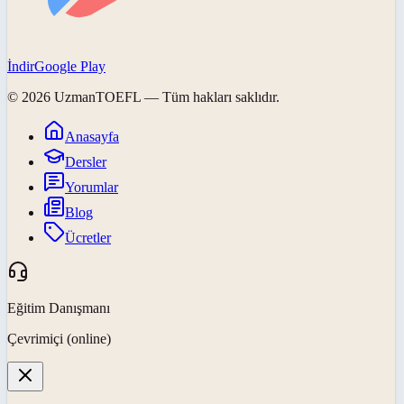
İndir
Google Play
©
2026
UzmanTOEFL
— Tüm hakları saklıdır.
Anasayfa
Dersler
Yorumlar
Blog
Ücretler
Eğitim Danışmanı
Çevrimiçi (online)