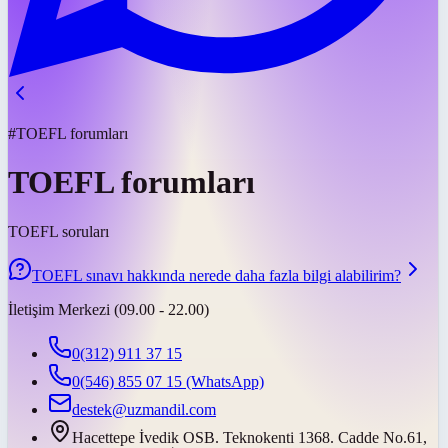
#TOEFL forumları
TOEFL forumları
TOEFL soruları
TOEFL sınavı hakkında nerede daha fazla bilgi alabilirim?
İletişim Merkezi (09.00 - 22.00)
0(312) 911 37 15
0(546) 855 07 15
(WhatsApp)
destek@uzmandil.com
Hacettepe İvedik OSB. Teknokenti 1368. Cadde No.61,