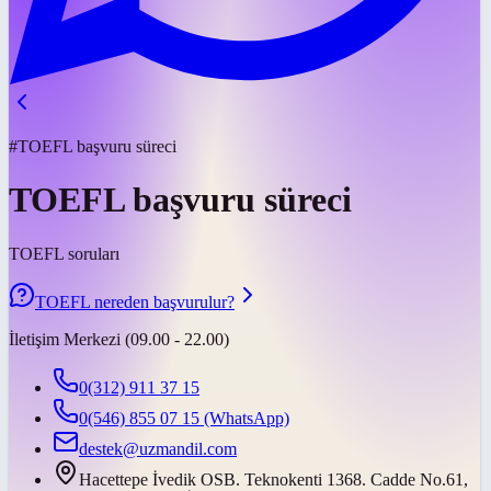
#TOEFL başvuru süreci
TOEFL başvuru süreci
TOEFL soruları
TOEFL nereden başvurulur?
İletişim Merkezi (09.00 - 22.00)
0(312) 911 37 15
0(546) 855 07 15
(WhatsApp)
destek@uzmandil.com
Hacettepe İvedik OSB. Teknokenti 1368. Cadde No.61,