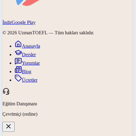
İndir
Google Play
©
2026
UzmanTOEFL
— Tüm hakları saklıdır.
Anasayfa
Dersler
Yorumlar
Blog
Ücretler
Eğitim Danışmanı
Çevrimiçi (online)