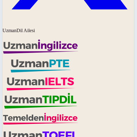
UzmanDil Ailesi