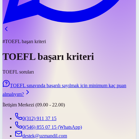
#TOEFL başarı kriteri
TOEFL başarı kriteri
TOEFL soruları
TOEFL sınavında başarılı sayılmak için minimum kaç puan
almalıyım?
İletişim Merkezi (09.00 - 22.00)
0(312) 911 37 15
0(546) 855 07 15
(WhatsApp)
destek@uzmandil.com