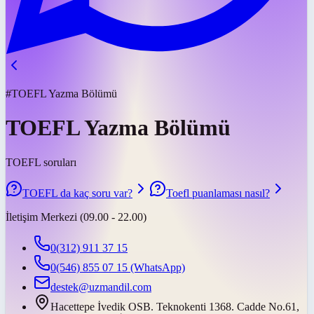
#TOEFL Yazma Bölümü
TOEFL Yazma Bölümü
TOEFL soruları
TOEFL da kaç soru var?
Toefl puanlaması nasıl?
İletişim Merkezi (09.00 - 22.00)
0(312) 911 37 15
0(546) 855 07 15
(WhatsApp)
destek@uzmandil.com
Hacettepe İvedik OSB. Teknokenti 1368. Cadde No.61,