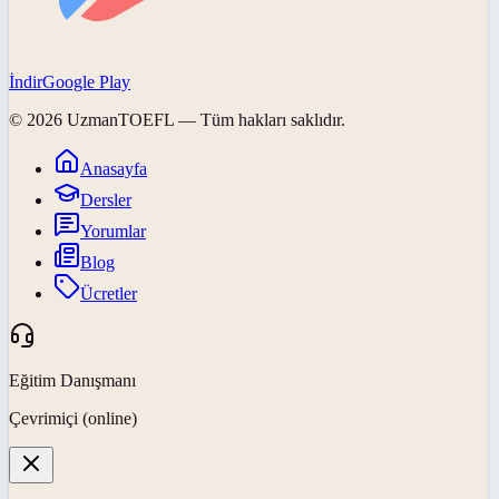
İndir
Google Play
©
2026
UzmanTOEFL
— Tüm hakları saklıdır.
Anasayfa
Dersler
Yorumlar
Blog
Ücretler
Eğitim Danışmanı
Çevrimiçi (online)