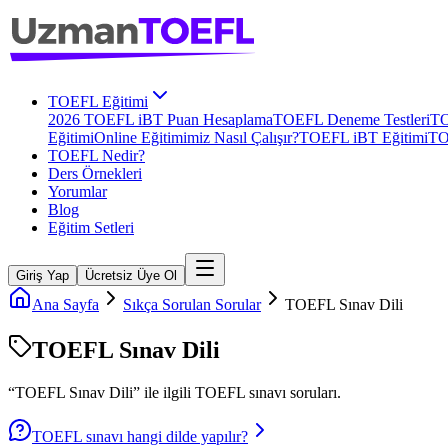
TOEFL Eğitimi
2026 TOEFL iBT Puan Hesaplama
TOEFL Deneme Testleri
TO
Eğitimi
Online Eğitimimiz Nasıl Çalışır?
TOEFL iBT Eğitimi
TO
TOEFL Nedir?
Ders Örnekleri
Yorumlar
Blog
Eğitim Setleri
Giriş Yap
Ücretsiz Üye Ol
Ana Sayfa
Sıkça Sorulan Sorular
TOEFL Sınav Dili
TOEFL Sınav Dili
“
TOEFL Sınav Dili
” ile ilgili
TOEFL
sınavı soruları.
TOEFL sınavı hangi dilde yapılır?