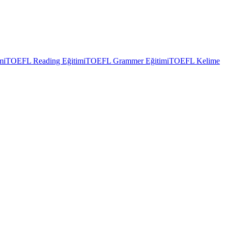
mi
TOEFL Reading Eğitimi
TOEFL Grammer Eğitimi
TOEFL Kelime