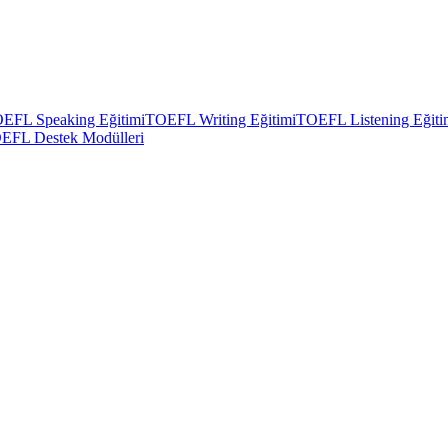
EFL Speaking Eğitimi
TOEFL Writing Eğitimi
TOEFL Listening Eğiti
EFL Destek Modülleri