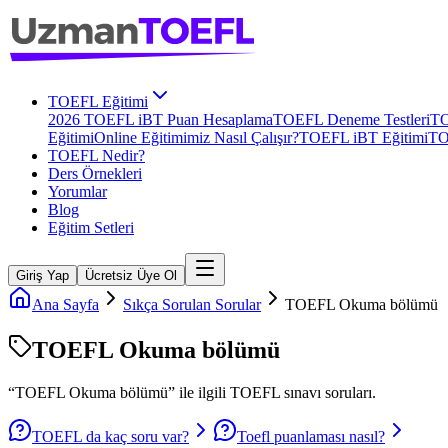
TOEFL Eğitimi
2026 TOEFL iBT Puan Hesaplama
TOEFL Deneme Testleri
TO
Eğitimi
Online Eğitimimiz Nasıl Çalışır?
TOEFL iBT Eğitimi
TO
TOEFL Nedir?
Ders Örnekleri
Yorumlar
Blog
Eğitim Setleri
Giriş Yap
Ücretsiz Üye Ol
Ana Sayfa
Sıkça Sorulan Sorular
TOEFL Okuma bölümü
TOEFL Okuma bölümü
“
TOEFL Okuma bölümü
” ile ilgili
TOEFL
sınavı soruları.
TOEFL da kaç soru var?
Toefl puanlaması nasıl?