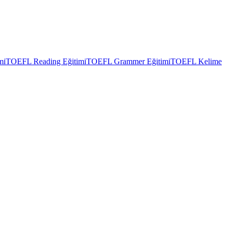
mi
TOEFL Reading Eğitimi
TOEFL Grammer Eğitimi
TOEFL Kelime