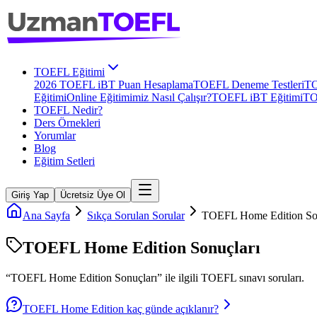
TOEFL Eğitimi
2026 TOEFL iBT Puan Hesaplama
TOEFL Deneme Testleri
TO
Eğitimi
Online Eğitimimiz Nasıl Çalışır?
TOEFL iBT Eğitimi
TO
TOEFL Nedir?
Ders Örnekleri
Yorumlar
Blog
Eğitim Setleri
Giriş Yap
Ücretsiz Üye Ol
Ana Sayfa
Sıkça Sorulan Sorular
TOEFL Home Edition Son
TOEFL Home Edition Sonuçları
“
TOEFL Home Edition Sonuçları
” ile ilgili
TOEFL
sınavı soruları.
TOEFL Home Edition kaç günde açıklanır?