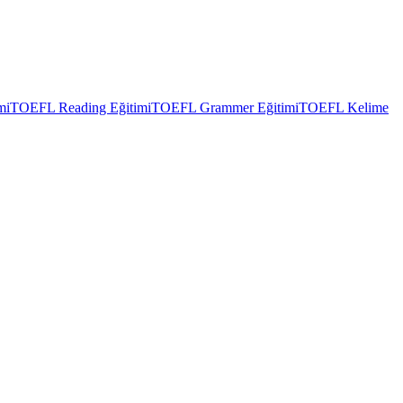
mi
TOEFL Reading Eğitimi
TOEFL Grammer Eğitimi
TOEFL Kelime