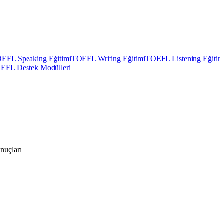
EFL Speaking Eğitimi
TOEFL Writing Eğitimi
TOEFL Listening Eğiti
EFL Destek Modülleri
uçları