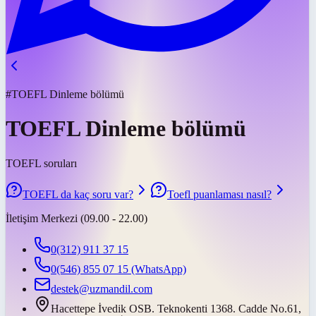
#TOEFL Dinleme bölümü
TOEFL Dinleme bölümü
TOEFL soruları
TOEFL da kaç soru var?
Toefl puanlaması nasıl?
İletişim Merkezi (09.00 - 22.00)
0(312) 911 37 15
0(546) 855 07 15
(WhatsApp)
destek@uzmandil.com
Hacettepe İvedik OSB. Teknokenti 1368. Cadde No.61,