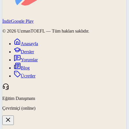
İndir
Google Play
©
2026
UzmanTOEFL
— Tüm hakları saklıdır.
Anasayfa
Dersler
Yorumlar
Blog
Ücretler
Eğitim Danışmanı
Çevrimiçi (online)