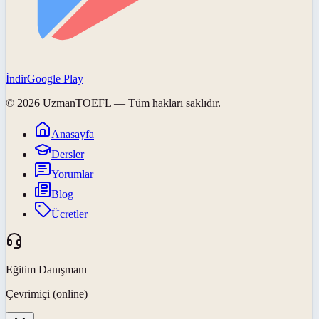
İndir
Google Play
©
2026
UzmanTOEFL
— Tüm hakları saklıdır.
Anasayfa
Dersler
Yorumlar
Blog
Ücretler
Eğitim Danışmanı
Çevrimiçi (online)