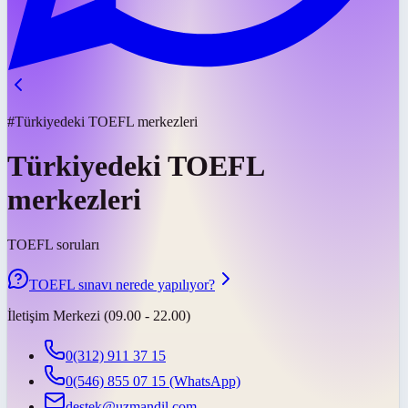
#Türkiyedeki TOEFL merkezleri
Türkiyedeki TOEFL
merkezleri
TOEFL soruları
TOEFL sınavı nerede yapılıyor?
İletişim Merkezi (09.00 - 22.00)
0(312) 911 37 15
0(546) 855 07 15
(WhatsApp)
destek@uzmandil.com