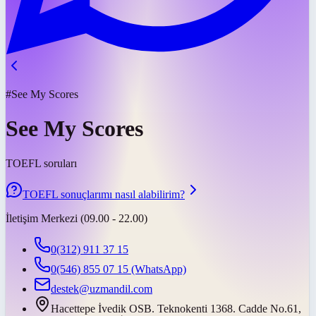
#See My Scores
See My Scores
TOEFL soruları
TOEFL sonuçlarımı nasıl alabilirim?
İletişim Merkezi (09.00 - 22.00)
0(312) 911 37 15
0(546) 855 07 15
(WhatsApp)
destek@uzmandil.com
Hacettepe İvedik OSB. Teknokenti 1368. Cadde No.61,