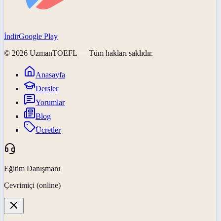
İndir
Google Play
©
2026
UzmanTOEFL
— Tüm hakları saklıdır.
Anasayfa
Dersler
Yorumlar
Blog
Ücretler
Eğitim Danışmanı
Çevrimiçi (online)