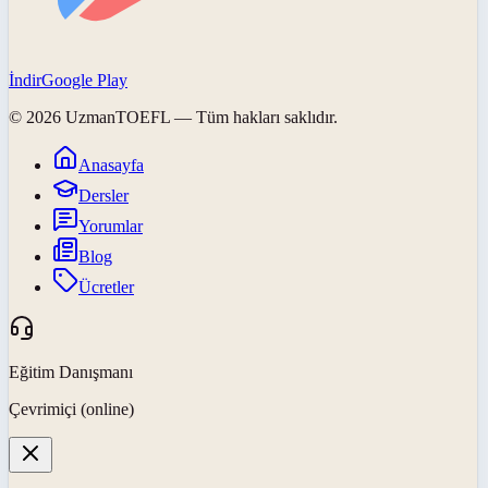
İndir
Google Play
©
2026
UzmanTOEFL
— Tüm hakları saklıdır.
Anasayfa
Dersler
Yorumlar
Blog
Ücretler
Eğitim Danışmanı
Çevrimiçi (online)