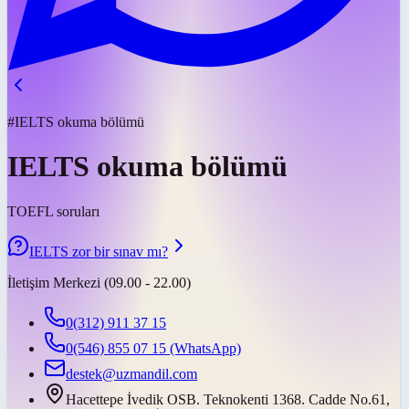
#IELTS okuma bölümü
IELTS okuma bölümü
TOEFL soruları
IELTS zor bir sınav mı?
İletişim Merkezi (09.00 - 22.00)
0(312) 911 37 15
0(546) 855 07 15
(WhatsApp)
destek@uzmandil.com
Hacettepe İvedik OSB. Teknokenti 1368. Cadde No.61,