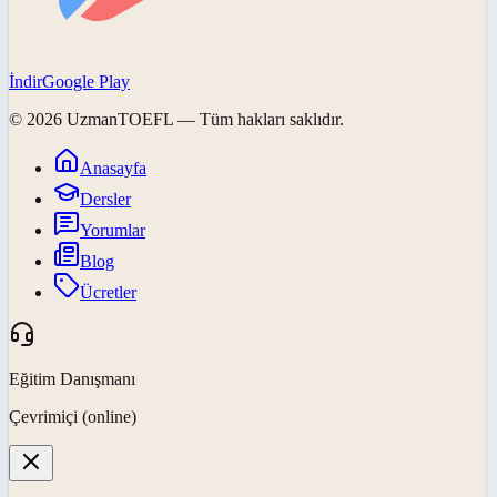
İndir
Google Play
©
2026
UzmanTOEFL
— Tüm hakları saklıdır.
Anasayfa
Dersler
Yorumlar
Blog
Ücretler
Eğitim Danışmanı
Çevrimiçi (online)