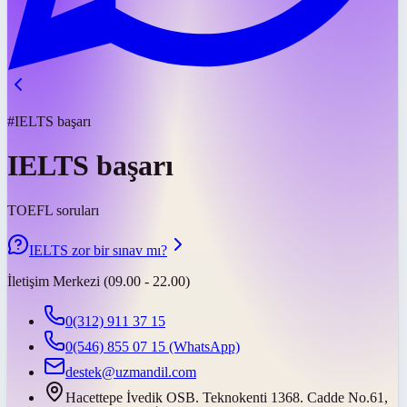
#IELTS başarı
IELTS başarı
TOEFL soruları
IELTS zor bir sınav mı?
İletişim Merkezi (09.00 - 22.00)
0(312) 911 37 15
0(546) 855 07 15
(WhatsApp)
destek@uzmandil.com
Hacettepe İvedik OSB. Teknokenti 1368. Cadde No.61,