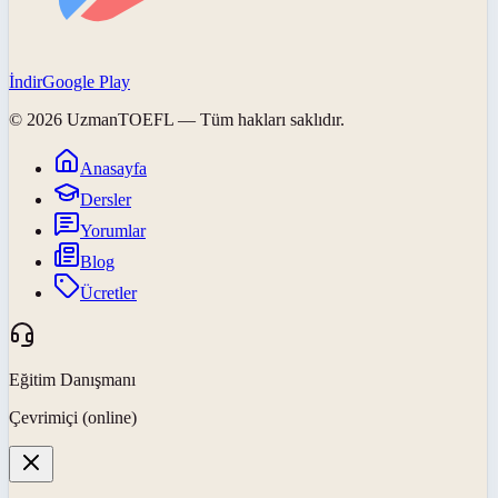
İndir
Google Play
©
2026
UzmanTOEFL
— Tüm hakları saklıdır.
Anasayfa
Dersler
Yorumlar
Blog
Ücretler
Eğitim Danışmanı
Çevrimiçi (online)