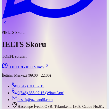
#IELTS Skoru
IELTS Skoru
TOEFL soruları
TOEFL 85 IELTS kaç?
İletişim Merkezi (09.00 - 22.00)
0(312) 911 37 15
0(546) 855 07 15
(WhatsApp)
destek@uzmandil.com
Hacettepe İvedik OSB. Teknokenti 1368. Cadde No.61,