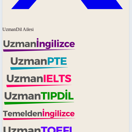
UzmanDil Ailesi