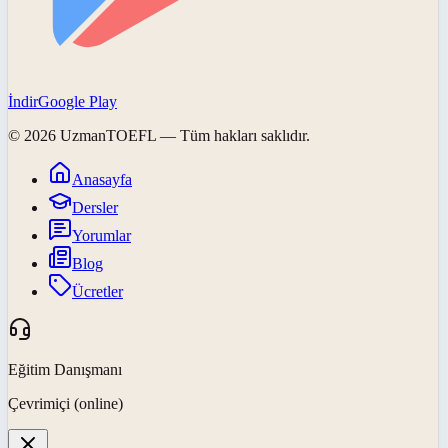
İndir
Google Play
©
2026
UzmanTOEFL
— Tüm hakları saklıdır.
Anasayfa
Dersler
Yorumlar
Blog
Ücretler
Eğitim Danışmanı
Çevrimiçi (online)