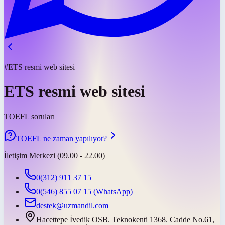
#ETS resmi web sitesi
ETS resmi web sitesi
TOEFL soruları
TOEFL ne zaman yapılıyor?
İletişim Merkezi (09.00 - 22.00)
0(312) 911 37 15
0(546) 855 07 15
(WhatsApp)
destek@uzmandil.com
Hacettepe İvedik OSB. Teknokenti 1368. Cadde No.61,