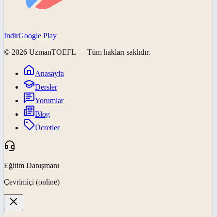
İndir
Google Play
©
2026
UzmanTOEFL
— Tüm hakları saklıdır.
Anasayfa
Dersler
Yorumlar
Blog
Ücretler
Eğitim Danışmanı
Çevrimiçi (online)