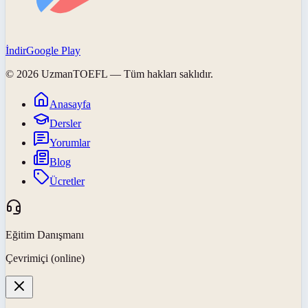
İndir
Google Play
©
2026
UzmanTOEFL
— Tüm hakları saklıdır.
Anasayfa
Dersler
Yorumlar
Blog
Ücretler
Eğitim Danışmanı
Çevrimiçi (online)