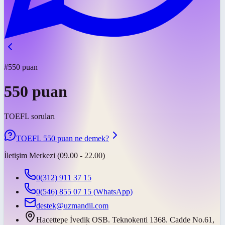
#550 puan
550 puan
TOEFL soruları
TOEFL 550 puan ne demek?
İletişim Merkezi (09.00 - 22.00)
0(312) 911 37 15
0(546) 855 07 15
(WhatsApp)
destek@uzmandil.com
Hacettepe İvedik OSB. Teknokenti 1368. Cadde No.61,