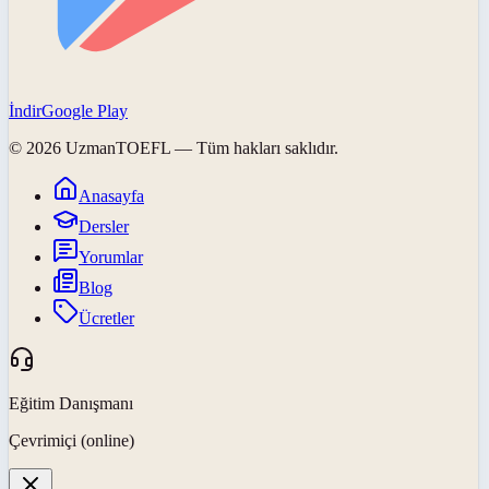
İndir
Google Play
©
2026
UzmanTOEFL
— Tüm hakları saklıdır.
Anasayfa
Dersler
Yorumlar
Blog
Ücretler
Eğitim Danışmanı
Çevrimiçi (online)