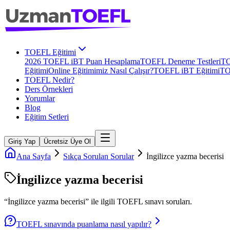
TOEFL Eğitimi
2026 TOEFL iBT Puan Hesaplama
TOEFL Deneme Testleri
TO
Eğitimi
Online Eğitimimiz Nasıl Çalışır?
TOEFL iBT Eğitimi
TO
TOEFL Nedir?
Ders Örnekleri
Yorumlar
Blog
Eğitim Setleri
Giriş Yap
Ücretsiz Üye Ol
Ana Sayfa
Sıkça Sorulan Sorular
İngilizce yazma becerisi
İngilizce yazma becerisi
“
İngilizce yazma becerisi
” ile ilgili
TOEFL
sınavı soruları.
TOEFL sınavında puanlama nasıl yapılır?