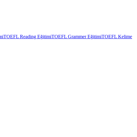
mi
TOEFL Reading Eğitimi
TOEFL Grammer Eğitimi
TOEFL Kelime