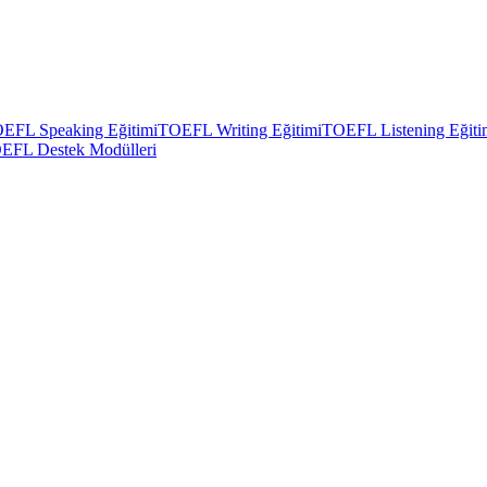
EFL Speaking Eğitimi
TOEFL Writing Eğitimi
TOEFL Listening Eğiti
EFL Destek Modülleri