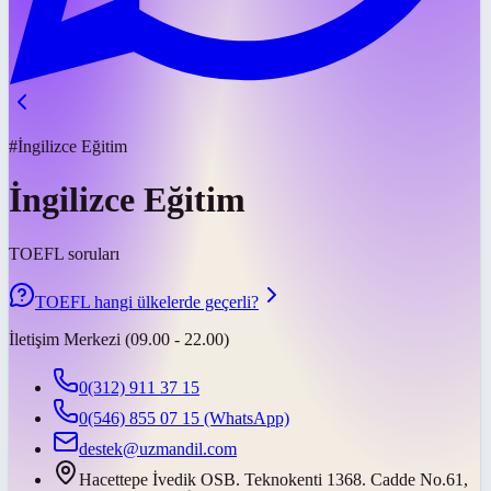
#İngilizce Eğitim
İngilizce Eğitim
TOEFL soruları
TOEFL hangi ülkelerde geçerli?
İletişim Merkezi (09.00 - 22.00)
0(312) 911 37 15
0(546) 855 07 15
(WhatsApp)
destek@uzmandil.com
Hacettepe İvedik OSB. Teknokenti 1368. Cadde No.61,