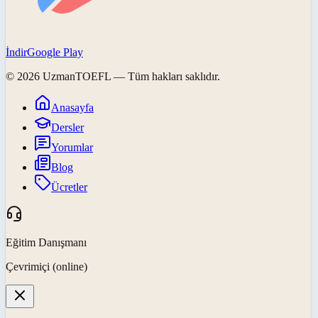
İndir
Google Play
©
2026
UzmanTOEFL
— Tüm hakları saklıdır.
Anasayfa
Dersler
Yorumlar
Blog
Ücretler
Eğitim Danışmanı
Çevrimiçi (online)