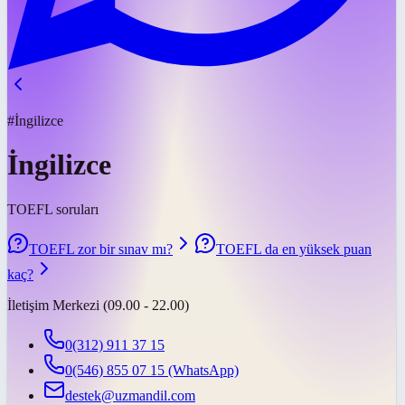
#İngilizce
İngilizce
TOEFL soruları
TOEFL zor bir sınav mı?
TOEFL da en yüksek puan
kaç?
İletişim Merkezi (09.00 - 22.00)
0(312) 911 37 15
0(546) 855 07 15
(WhatsApp)
destek@uzmandil.com