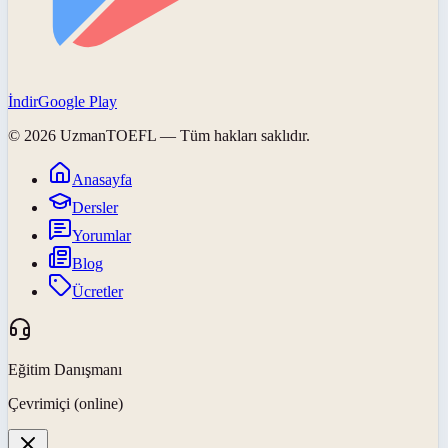
İndir
Google Play
©
2026
UzmanTOEFL
— Tüm hakları saklıdır.
Anasayfa
Dersler
Yorumlar
Blog
Ücretler
Eğitim Danışmanı
Çevrimiçi (online)