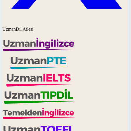
UzmanDil Ailesi